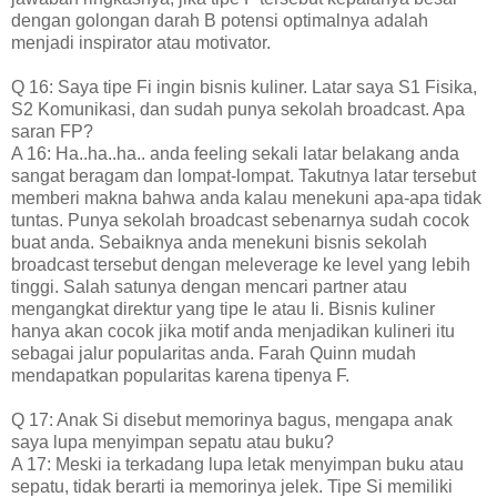
dengan golongan darah B potensi optimalnya adalah
menjadi inspirator atau motivator.
Q 16: Saya tipe Fi ingin bisnis kuliner. Latar saya S1 Fisika,
S2 Komunikasi, dan sudah punya sekolah broadcast. Apa
saran FP?
A 16: Ha..ha..ha.. anda feeling sekali latar belakang anda
sangat beragam dan lompat-lompat. Takutnya latar tersebut
memberi makna bahwa anda kalau menekuni apa-apa tidak
tuntas. Punya sekolah broadcast sebenarnya sudah cocok
buat anda. Sebaiknya anda menekuni bisnis sekolah
broadcast tersebut dengan meleverage ke level yang lebih
tinggi. Salah satunya dengan mencari partner atau
mengangkat direktur yang tipe Ie atau Ii. Bisnis kuliner
hanya akan cocok jika motif anda menjadikan kulineri itu
sebagai jalur popularitas anda. Farah Quinn mudah
mendapatkan popularitas karena tipenya F.
Q 17: Anak Si disebut memorinya bagus, mengapa anak
saya lupa menyimpan sepatu atau buku?
A 17: Meski ia terkadang lupa letak menyimpan buku atau
sepatu, tidak berarti ia memorinya jelek. Tipe Si memiliki