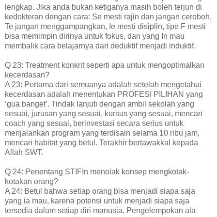
lengkap. Jika anda bukan ketiganya masih boleh terjun di
kedokteran dengan cara: Se mesti rajin dan jangan ceroboh,
Te jangan menggampangkan, Ie mesti disiplin, tipe F mesti
bisa memimpin dirinya untuk fokus, dan yang In mau
membalik cara belajarnya dari deduktif menjadi induktif.
Q 23: Treatment konkrit seperti apa untuk mengoptimalkan
kecerdasan?
A 23: Pertama dari semuanya adalah setelah mengetahui
kecerdasan adalah menentukan PROFESI PILIHAN yang
‘gua banget’. Tindak lanjuti dengan ambil sekolah yang
sesuai, jurusan yang sesuai, kursus yang sesuai, mencari
coach yang sesuai, berinvestasi secara serius untuk
menjalankan program yang terdisain selama 10 ribu jam,
mencari habitat yang betul. Terakhir bertawakkal kepada
Allah SWT.
Q 24: Penentang STIFIn menolak konsep mengkotak-
kotakan orang?
A 24: Betul bahwa setiap orang bisa menjadi siapa saja
yang ia mau, karena potensi untuk menjadi siapa saja
tersedia dalam setiap diri manusia. Pengelempokan ala