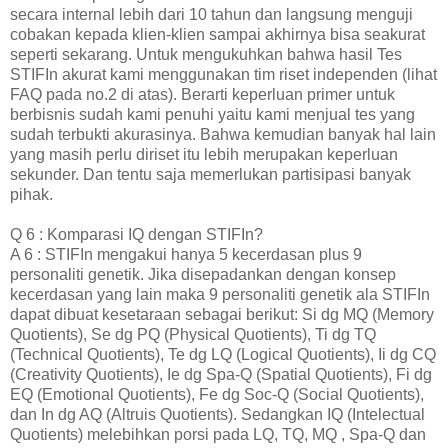
secara internal lebih dari 10 tahun dan langsung menguji
cobakan kepada klien-klien sampai akhirnya bisa seakurat
seperti sekarang. Untuk mengukuhkan bahwa hasil Tes
STIFIn akurat kami menggunakan tim riset independen (lihat
FAQ pada no.2 di atas). Berarti keperluan primer untuk
berbisnis sudah kami penuhi yaitu kami menjual tes yang
sudah terbukti akurasinya. Bahwa kemudian banyak hal lain
yang masih perlu diriset itu lebih merupakan keperluan
sekunder. Dan tentu saja memerlukan partisipasi banyak
pihak.
Q 6 : Komparasi IQ dengan STIFIn?
A 6 : STIFIn mengakui hanya 5 kecerdasan plus 9
personaliti genetik. Jika disepadankan dengan konsep
kecerdasan yang lain maka 9 personaliti genetik ala STIFIn
dapat dibuat kesetaraan sebagai berikut: Si dg MQ (Memory
Quotients), Se dg PQ (Physical Quotients), Ti dg TQ
(Technical Quotients), Te dg LQ (Logical Quotients), Ii dg CQ
(Creativity Quotients), Ie dg Spa-Q (Spatial Quotients), Fi dg
EQ (Emotional Quotients), Fe dg Soc-Q (Social Quotients),
dan In dg AQ (Altruis Quotients). Sedangkan IQ (Intelectual
Quotients) melebihkan porsi pada LQ, TQ, MQ , Spa-Q dan