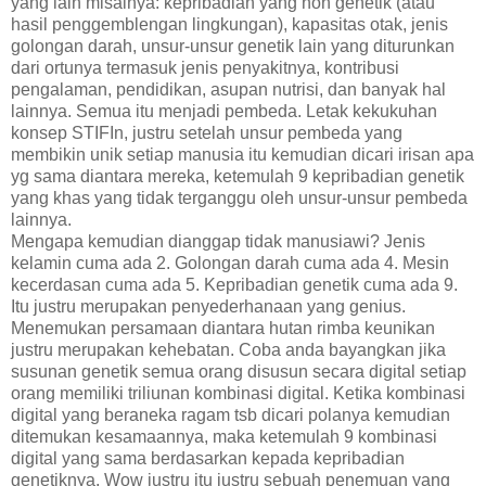
yang lain misalnya: kepribadian yang non genetik (atau
hasil penggemblengan lingkungan), kapasitas otak, jenis
golongan darah, unsur-unsur genetik lain yang diturunkan
dari ortunya termasuk jenis penyakitnya, kontribusi
pengalaman, pendidikan, asupan nutrisi, dan banyak hal
lainnya. Semua itu menjadi pembeda. Letak kekukuhan
konsep STIFIn, justru setelah unsur pembeda yang
membikin unik setiap manusia itu kemudian dicari irisan apa
yg sama diantara mereka, ketemulah 9 kepribadian genetik
yang khas yang tidak terganggu oleh unsur-unsur pembeda
lainnya.
Mengapa kemudian dianggap tidak manusiawi? Jenis
kelamin cuma ada 2. Golongan darah cuma ada 4. Mesin
kecerdasan cuma ada 5. Kepribadian genetik cuma ada 9.
Itu justru merupakan penyederhanaan yang genius.
Menemukan persamaan diantara hutan rimba keunikan
justru merupakan kehebatan. Coba anda bayangkan jika
susunan genetik semua orang disusun secara digital setiap
orang memiliki triliunan kombinasi digital. Ketika kombinasi
digital yang beraneka ragam tsb dicari polanya kemudian
ditemukan kesamaannya, maka ketemulah 9 kombinasi
digital yang sama berdasarkan kepada kepribadian
genetiknya. Wow justru itu justru sebuah penemuan yang