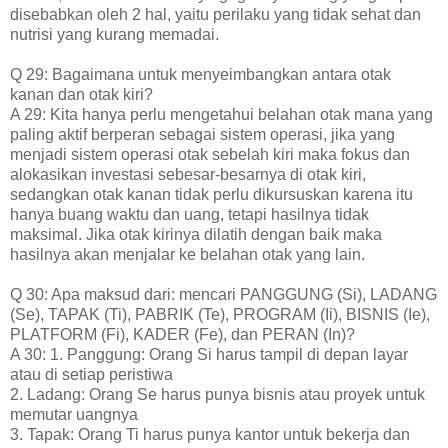
disebabkan oleh 2 hal, yaitu perilaku yang tidak sehat dan
nutrisi yang kurang memadai.
Q 29: Bagaimana untuk menyeimbangkan antara otak
kanan dan otak kiri?
A 29: Kita hanya perlu mengetahui belahan otak mana yang
paling aktif berperan sebagai sistem operasi, jika yang
menjadi sistem operasi otak sebelah kiri maka fokus dan
alokasikan investasi sebesar-besarnya di otak kiri,
sedangkan otak kanan tidak perlu dikursuskan karena itu
hanya buang waktu dan uang, tetapi hasilnya tidak
maksimal. Jika otak kirinya dilatih dengan baik maka
hasilnya akan menjalar ke belahan otak yang lain.
Q 30: Apa maksud dari: mencari PANGGUNG (Si), LADANG
(Se), TAPAK (Ti), PABRIK (Te), PROGRAM (Ii), BISNIS (Ie),
PLATFORM (Fi), KADER (Fe), dan PERAN (In)?
A 30: 1. Panggung: Orang Si harus tampil di depan layar
atau di setiap peristiwa
2. Ladang: Orang Se harus punya bisnis atau proyek untuk
memutar uangnya
3. Tapak: Orang Ti harus punya kantor untuk bekerja dan