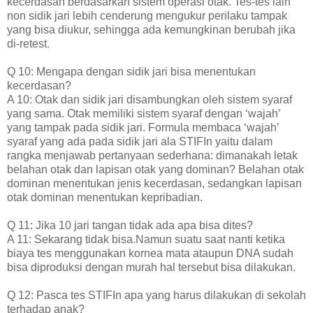
kecerdasan berdasarkan sistem operasi otak. Tes-tes lain
non sidik jari lebih cenderung mengukur perilaku tampak
yang bisa diukur, sehingga ada kemungkinan berubah jika
di-retest.
Q 10: Mengapa dengan sidik jari bisa menentukan
kecerdasan?
A 10: Otak dan sidik jari disambungkan oleh sistem syaraf
yang sama. Otak memiliki sistem syaraf dengan ‘wajah’
yang tampak pada sidik jari. Formula membaca ‘wajah’
syaraf yang ada pada sidik jari ala STIFIn yaitu dalam
rangka menjawab pertanyaan sederhana: dimanakah letak
belahan otak dan lapisan otak yang dominan? Belahan otak
dominan menentukan jenis kecerdasan, sedangkan lapisan
otak dominan menentukan kepribadian.
Q 11: Jika 10 jari tangan tidak ada apa bisa dites?
A 11: Sekarang tidak bisa.Namun suatu saat nanti ketika
biaya tes menggunakan kornea mata ataupun DNA sudah
bisa diproduksi dengan murah hal tersebut bisa dilakukan.
Q 12: Pasca tes STIFIn apa yang harus dilakukan di sekolah
terhadap anak?