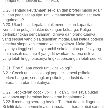
memperkuat deliveri dan service.
Q 20: Tentang keutamaan sekolah dan profesi masih ada 4
pilihan pada setiap tipe, untuk memastikan salah satunya
bagaimana?
A 20: Ukur besar kepala untuk menentukan kapasitas.
Kemudian pelajari faktor dukungan keluarga. Ketiga
pertimbangkan pengalaman (dirinya dan orang-tuanya)
yang sesuai yang bisa dijadikan modal. Dari ketiga potensi
tersebut simpulkan tentang kelas nyalinya. Maka jika
nyalinya tinggi sebaiknya ambil sekolah atau profesi yang
lebih susah diantara 4 yang ditawarkan, karena di level
yang lebih tinggi biasanya tingkat persaingan lebih sedikit.
Q 21: Tipe Si apa cocok untuk psikologi?
A 21: Cocok untuk psikologi populer, seperti psikologi
perkembangan, sedangkan psikologi industri dan klinis
berada di urutan berikutnya.
Q 22: Kedokteran cocok utk Ii, Ti, dan Si jika saya bukan
ketiganya tapi berminat kedokteran bagaimana?
A 22: Ii memang seorang healer, Ti hebat dalam diagnosa,
Si teliti dalam memeriksa dan ingatan terhadap obat sangat