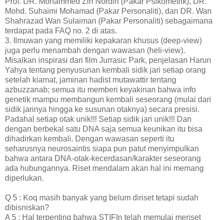
Prof. DR. Mohammed Zin Nordin (Pakar Psikometrik), DR.
Mohd. Suhaimi Mohamad (Pakar Personaliti), dan DR. Wan
Shahrazad Wan Sulaiman (Pakar Personaliti) sebagaimana
terdapat pada FAQ no. 2 di atas.
3. Ilmuwan yang memiliki kepakaran khusus (deep-view)
juga perlu menambah dengan wawasan (heli-view).
Misalkan inspirasi dari film Jurrasic Park, penjelasan Harun
Yahya tentang penyusunan kembali sidik jari setiap orang
setelah kiamat, jaminan hadist mutawattir tentang
azbuzzanab; semua itu memberi keyakinan bahwa info
genetik mampu membangun kembali seseorang (mulai dari
sidik jarinya hingga ke susunan otaknya) secara presisi.
Padahal setiap otak unik!!! Setiap sidik jari unik!!! Dan
dengan berbekal satu DNA saja semua keunikan itu bisa
dihadirkan kembali. Dengan wawasan seperti itu
seharusnya neurosaintis siapa pun patut menyimpulkan
bahwa antara DNA-otak-kecerdasan/karakter seseorang
ada hubungannya. Riset mendalam akan hal ini memang
diperlukan.
Q 5 : Koq masih banyak yang belum diriset tetapi sudah
dibisniskan?
A 5 : Hal terpenting bahwa STIFIn telah memulai meriset