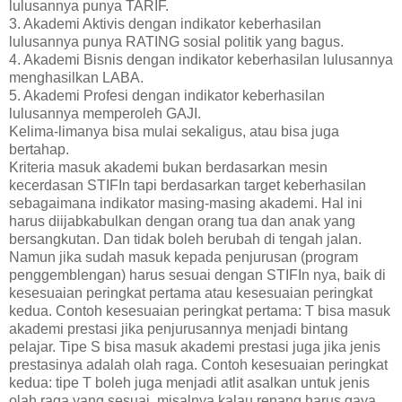
lulusannya punya TARIF.
3. Akademi Aktivis dengan indikator keberhasilan
lulusannya punya RATING sosial politik yang bagus.
4. Akademi Bisnis dengan indikator keberhasilan lulusannya
menghasilkan LABA.
5. Akademi Profesi dengan indikator keberhasilan
lulusannya memperoleh GAJI.
Kelima-limanya bisa mulai sekaligus, atau bisa juga
bertahap.
Kriteria masuk akademi bukan berdasarkan mesin
kecerdasan STIFIn tapi berdasarkan target keberhasilan
sebagaimana indikator masing-masing akademi. Hal ini
harus diijabkabulkan dengan orang tua dan anak yang
bersangkutan. Dan tidak boleh berubah di tengah jalan.
Namun jika sudah masuk kepada penjurusan (program
penggemblengan) harus sesuai dengan STIFIn nya, baik di
kesesuaian peringkat pertama atau kesesuaian peringkat
kedua. Contoh kesesuaian peringkat pertama: T bisa masuk
akademi prestasi jika penjurusannya menjadi bintang
pelajar. Tipe S bisa masuk akademi prestasi juga jika jenis
prestasinya adalah olah raga. Contoh kesesuaian peringkat
kedua: tipe T boleh juga menjadi atlit asalkan untuk jenis
olah raga yang sesuai, misalnya kalau renang harus gaya