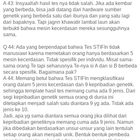
A 43: Insyaallah hasil tes nya tidak salah. Jika ada kembar
yang berbeda, bisa jadi datang dari hardware sumber
genetik yang berbeda satu dari ibunya dan yang satu lagi
dari bapaknya. Tapi jagnn khawatir lambat laun akan
terbukti bahwa mesin kecerdasan mereka sesungguhnya
sama.
Q 44: Ada yang berpendapat bahwa Tes STIFIn tidak
manusiawi karena memetakan orang hanya berdasarkan 5
mesin kecerdasan. Tidak spesifik per individu. Misal sama-
sama orang Te tapi seharusnya Te-nya si A dan si B berbeda
secara spesifik. Bagaimana pak?
A 44: Memang betul bahwa Tes STIFIn mengklasifikasi
orang dalam 5 jenis kecerdasan dan 9 kepribadian genetik.
sehingga template hasil tes memang cuma ada 9 jenis. Dari
segi kepribadian genetik semua orang di dunia ini
ditetapkan menjadi salah satu diantara 9 yg ada. Tidak ada
jenis ke 10.
Jadi, apa yg sama diantara semua orang jika dilihat dari
kepribadian genetiknya memang cuma ada 9 jenis. Namun
jika dibedakan berdasarkan unsur-unsur yang lain tentulah
setiap orang akan menjadi unik. Bentuk-bentuk pembeda