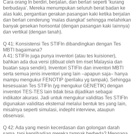
Cara orang In berdiri, berjalan, dan berlari seperti ‘kurang
berbudaya’. Mereka menumpukan seluruh berat badan ke
alas kaki, pergantian gerakan pasangan kaki ketika berjalan
dan berlari cenderung ‘malas diangkat’ sehingga melahirkan
banyak gesekan horisontal (dengan pasangan kaki lainnya)
dan vertikal (dengan tanah).
Q 41: Konsistensi Tes STIFIn dibandingkan dengan Tes
MBTI bagaimana?
A 41: STIFIn juga punya inventori (atau tes kuisioner),
bahkan ada dua versi (dibuat oleh tim riset Malaysia dan
buatan saya sendiri). Inventori STIFIn dan inventori MBTI
serta semua jenis inventori yang lain –apapun saja– hanya
mampu mengukur FENOTIP (perilaku yg tampak). Sehingga
kesesuaian Tes STIFIn (yg mengukur GENETIK) dengan
inventori TES-TES lain tidak bisa dijadikan sebagai
indikator akurasi. Jadi untuk mengukur validitas Tes STIFIn
digunakan validitas eksternal melalui bentuk tes yang lain,
misalnya seperti simulasi, indepht interview, ataupun
observasi.
Q 42: Ada yang mesin kecerdasan dan golongan darah
sama, tapi kepribadian mereka tampak berbeda? Mengapa