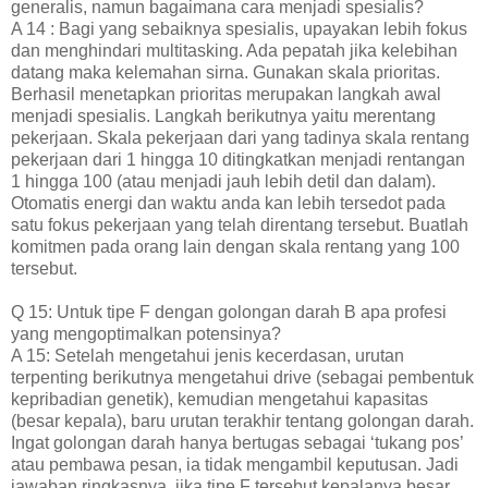
generalis, namun bagaimana cara menjadi spesialis?
A 14 : Bagi yang sebaiknya spesialis, upayakan lebih fokus
dan menghindari multitasking. Ada pepatah jika kelebihan
datang maka kelemahan sirna. Gunakan skala prioritas.
Berhasil menetapkan prioritas merupakan langkah awal
menjadi spesialis. Langkah berikutnya yaitu merentang
pekerjaan. Skala pekerjaan dari yang tadinya skala rentang
pekerjaan dari 1 hingga 10 ditingkatkan menjadi rentangan
1 hingga 100 (atau menjadi jauh lebih detil dan dalam).
Otomatis energi dan waktu anda kan lebih tersedot pada
satu fokus pekerjaan yang telah direntang tersebut. Buatlah
komitmen pada orang lain dengan skala rentang yang 100
tersebut.
Q 15: Untuk tipe F dengan golongan darah B apa profesi
yang mengoptimalkan potensinya?
A 15: Setelah mengetahui jenis kecerdasan, urutan
terpenting berikutnya mengetahui drive (sebagai pembentuk
kepribadian genetik), kemudian mengetahui kapasitas
(besar kepala), baru urutan terakhir tentang golongan darah.
Ingat golongan darah hanya bertugas sebagai ‘tukang pos’
atau pembawa pesan, ia tidak mengambil keputusan. Jadi
jawaban ringkasnya, jika tipe F tersebut kepalanya besar