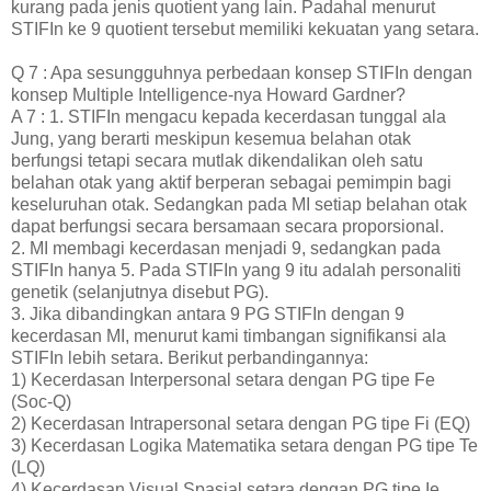
kurang pada jenis quotient yang lain. Padahal menurut
STIFIn ke 9 quotient tersebut memiliki kekuatan yang setara.
Q 7 : Apa sesungguhnya perbedaan konsep STIFIn dengan
konsep Multiple Intelligence-nya Howard Gardner?
A 7 : 1. STIFIn mengacu kepada kecerdasan tunggal ala
Jung, yang berarti meskipun kesemua belahan otak
berfungsi tetapi secara mutlak dikendalikan oleh satu
belahan otak yang aktif berperan sebagai pemimpin bagi
keseluruhan otak. Sedangkan pada MI setiap belahan otak
dapat berfungsi secara bersamaan secara proporsional.
2. MI membagi kecerdasan menjadi 9, sedangkan pada
STIFIn hanya 5. Pada STIFIn yang 9 itu adalah personaliti
genetik (selanjutnya disebut PG).
3. Jika dibandingkan antara 9 PG STIFIn dengan 9
kecerdasan MI, menurut kami timbangan signifikansi ala
STIFIn lebih setara. Berikut perbandingannya:
1) Kecerdasan Interpersonal setara dengan PG tipe Fe
(Soc-Q)
2) Kecerdasan Intrapersonal setara dengan PG tipe Fi (EQ)
3) Kecerdasan Logika Matematika setara dengan PG tipe Te
(LQ)
4) Kecerdasan Visual Spasial setara dengan PG tipe Ie