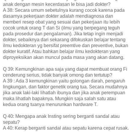
anak dengan mesin kecerdasan Ie bisa jadi dokter?
A 38: Secara umum sebetulnya kurang cocok karena pada
dasarnya pekerjaan dokter adalah mendiagnosa dan
memberi resep obat yang sesuai dan pekerjaan itu lebih
cocok untuk orang T dan Si (ilmu yang berpegang teguh
pada prosedur dan pengalaman). Jika tetap ingin menjadi
dokter, sebaiknya dari sekarang difokuskan belajar tentang
ilmu kedokteran yg bersifat preemtive dan preventive, bukan
dokter kuratif. Atau bahkan belajar ilmu kedokteran yang
diproyeksikan akan muncul pada masa yang akan datang.
Q 39: Kemungkinan apa saja yang dapat membuat orang Fi
cenderung serius, tidak banyak omong dan tertutup?
A 39 : Ada 3 kemungkinan yaitu golongan darah, pengaruh
lingkungan, dan faktor genetik orang tua. Secara mudahnya
jika anak laki-laki lihatlah ibunya dan jika anak perempuan
maka lihatlah bapaknya. Mungkin saja salah satu atau
kedua orang tuanya menurunkan hardware T.
Q 40: Mengapa anak Insting sering berganti sandal atau
sepatu?
A 40: Kerap berganti sandal atau sepatu karena cepat rusak.