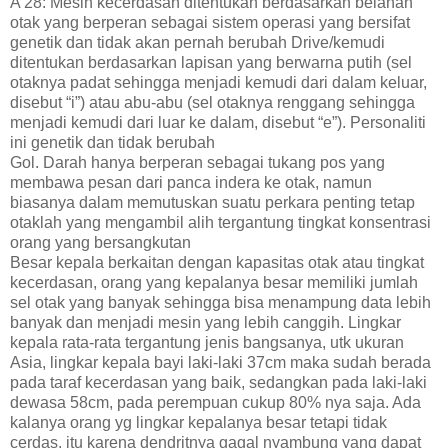
A 28: Mesin kecerdasan ditentukan berdasarkan belahan
otak yang berperan sebagai sistem operasi yang bersifat
genetik dan tidak akan pernah berubah Drive/kemudi
ditentukan berdasarkan lapisan yang berwarna putih (sel
otaknya padat sehingga menjadi kemudi dari dalam keluar,
disebut “i”) atau abu-abu (sel otaknya renggang sehingga
menjadi kemudi dari luar ke dalam, disebut “e”). Personaliti
ini genetik dan tidak berubah
Gol. Darah hanya berperan sebagai tukang pos yang
membawa pesan dari panca indera ke otak, namun
biasanya dalam memutuskan suatu perkara penting tetap
otaklah yang mengambil alih tergantung tingkat konsentrasi
orang yang bersangkutan
Besar kepala berkaitan dengan kapasitas otak atau tingkat
kecerdasan, orang yang kepalanya besar memiliki jumlah
sel otak yang banyak sehingga bisa menampung data lebih
banyak dan menjadi mesin yang lebih canggih. Lingkar
kepala rata-rata tergantung jenis bangsanya, utk ukuran
Asia, lingkar kepala bayi laki-laki 37cm maka sudah berada
pada taraf kecerdasan yang baik, sedangkan pada laki-laki
dewasa 58cm, pada perempuan cukup 80% nya saja. Ada
kalanya orang yg lingkar kepalanya besar tetapi tidak
cerdas, itu karena dendritnya gagal nyambung yang dapat