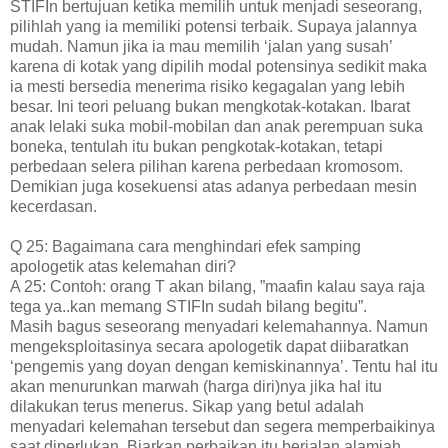
STIFIn bertujuan ketika memilih untuk menjadi seseorang,
pilihlah yang ia memiliki potensi terbaik. Supaya jalannya
mudah. Namun jika ia mau memilih ‘jalan yang susah’
karena di kotak yang dipilih modal potensinya sedikit maka
ia mesti bersedia menerima risiko kegagalan yang lebih
besar. Ini teori peluang bukan mengkotak-kotakan. Ibarat
anak lelaki suka mobil-mobilan dan anak perempuan suka
boneka, tentulah itu bukan pengkotak-kotakan, tetapi
perbedaan selera pilihan karena perbedaan kromosom.
Demikian juga kosekuensi atas adanya perbedaan mesin
kecerdasan.
Q 25: Bagaimana cara menghindari efek samping
apologetik atas kelemahan diri?
A 25: Contoh: orang T akan bilang, ”maafin kalau saya raja
tega ya..kan memang STIFIn sudah bilang begitu”.
Masih bagus seseorang menyadari kelemahannya. Namun
mengeksploitasinya secara apologetik dapat diibaratkan
‘pengemis yang doyan dengan kemiskinannya’. Tentu hal itu
akan menurunkan marwah (harga diri)nya jika hal itu
dilakukan terus menerus. Sikap yang betul adalah
menyadari kelemahan tersebut dan segera memperbaikinya
saat diperlukan. Biarkan perbaikan itu berjalan alamiah.