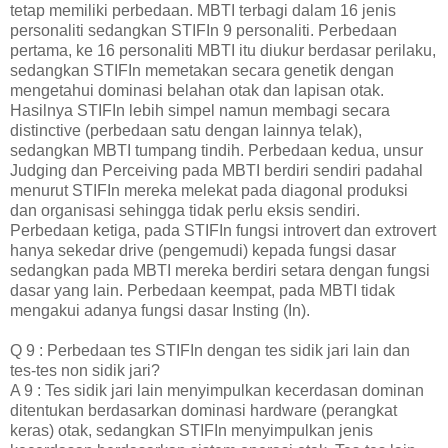
tetap memiliki perbedaan. MBTI terbagi dalam 16 jenis
personaliti sedangkan STIFIn 9 personaliti. Perbedaan
pertama, ke 16 personaliti MBTI itu diukur berdasar perilaku,
sedangkan STIFIn memetakan secara genetik dengan
mengetahui dominasi belahan otak dan lapisan otak.
Hasilnya STIFIn lebih simpel namun membagi secara
distinctive (perbedaan satu dengan lainnya telak),
sedangkan MBTI tumpang tindih. Perbedaan kedua, unsur
Judging dan Perceiving pada MBTI berdiri sendiri padahal
menurut STIFIn mereka melekat pada diagonal produksi
dan organisasi sehingga tidak perlu eksis sendiri.
Perbedaan ketiga, pada STIFIn fungsi introvert dan extrovert
hanya sekedar drive (pengemudi) kepada fungsi dasar
sedangkan pada MBTI mereka berdiri setara dengan fungsi
dasar yang lain. Perbedaan keempat, pada MBTI tidak
mengakui adanya fungsi dasar Insting (In).
Q 9 : Perbedaan tes STIFIn dengan tes sidik jari lain dan
tes-tes non sidik jari?
A 9 : Tes sidik jari lain menyimpulkan kecerdasan dominan
ditentukan berdasarkan dominasi hardware (perangkat
keras) otak, sedangkan STIFIn menyimpulkan jenis