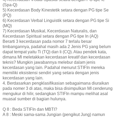
(Spa-Q)
5) Kecerdasan Body Kinestetik setara dengan PG tipe Se
(PQ)
6) Kecerdasan Verbal Linguistik setara dengan PG tipe Si
(MQ)
7) Kecerdasan Musikal, Kecerdasan Naturalis, dan
Kecerdasan Spiritual setara dengan PG tipe In (AQ)
Berarti 3 kecerdasan pada nomor 7 terlalu besar
timbangannya, padahal masih ada 2 Jenis PG yang belum
dapat tempat yaitu Ti (TQ) dan Ii (CQ). Atau pendek kata,
dimana MI meletakkan kecerdasan kreatif dan kecerdasan
teknis? Mungkin jawabannya melebur dalam jenis
kecerdasan yang lain. Padahal menurut STIFIn mereka
memiliki eksistensi sendiri yang setara dengan jenis
kecerdasan yang lain.
4. Berdasarkan pengklasifikasian sebagaimana diuraikan
pada nomer 3 di atas, maka bisa disimpulkan MI cenderung
mengukur di hilir, sedangkan STIFIn mampu melihat asal
muasal sumber di bagian hulunya.
Q 8 : Beda STIFIn dan MBTI?
A 8 : Meski sama-sama Jungian (pengikut Jung) namun