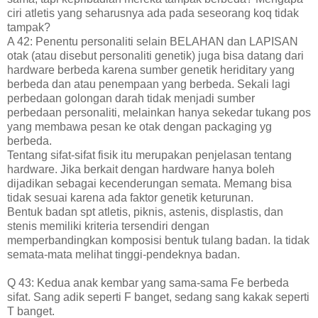
ciri atletis yang seharusnya ada pada seseorang koq tidak
tampak?
A 42: Penentu personaliti selain BELAHAN dan LAPISAN
otak (atau disebut personaliti genetik) juga bisa datang dari
hardware berbeda karena sumber genetik heriditary yang
berbeda dan atau penempaan yang berbeda. Sekali lagi
perbedaan golongan darah tidak menjadi sumber
perbedaan personaliti, melainkan hanya sekedar tukang pos
yang membawa pesan ke otak dengan packaging yg
berbeda.
Tentang sifat-sifat fisik itu merupakan penjelasan tentang
hardware. Jika berkait dengan hardware hanya boleh
dijadikan sebagai kecenderungan semata. Memang bisa
tidak sesuai karena ada faktor genetik keturunan.
Bentuk badan spt atletis, piknis, astenis, displastis, dan
stenis memiliki kriteria tersendiri dengan
memperbandingkan komposisi bentuk tulang badan. Ia tidak
semata-mata melihat tinggi-pendeknya badan.
Q 43: Kedua anak kembar yang sama-sama Fe berbeda
sifat. Sang adik seperti F banget, sedang sang kakak seperti
T banget.