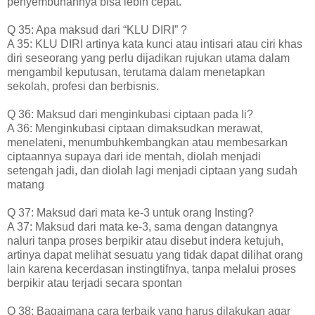
penyembuhannya bisa lebih cepat.
Q 35: Apa maksud dari “KLU DIRI” ?
A 35: KLU DIRI artinya kata kunci atau intisari atau ciri khas
diri seseorang yang perlu dijadikan rujukan utama dalam
mengambil keputusan, terutama dalam menetapkan
sekolah, profesi dan berbisnis.
Q 36: Maksud dari menginkubasi ciptaan pada Ii?
A 36: Menginkubasi ciptaan dimaksudkan merawat,
menelateni, menumbuhkembangkan atau membesarkan
ciptaannya supaya dari ide mentah, diolah menjadi
setengah jadi, dan diolah lagi menjadi ciptaan yang sudah
matang
Q 37: Maksud dari mata ke-3 untuk orang Insting?
A 37: Maksud dari mata ke-3, sama dengan datangnya
naluri tanpa proses berpikir atau disebut indera ketujuh,
artinya dapat melihat sesuatu yang tidak dapat dilihat orang
lain karena kecerdasan instingtifnya, tanpa melalui proses
berpikir atau terjadi secara spontan
Q 38: Bagaimana cara terbaik yang harus dilakukan agar