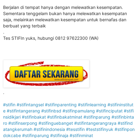
Berjalan di tempat hanya dengan melewatkan kesempatan.
Sementara tenggelam bukan hanya melewatkan kesempatan
saja, melainkan melewatkan kesempatan untuk bernafas dan
berbuat yang terbaik
.
Tes STIFIn yuks, hubungi 0812 97622300 (WA)
.
#stifin
#stifintangsel
#stifinparenting
#stifinlearning
#stifininstitut
e
#stifintangerang
#stifinbsd
#stifinpamulang
#stifinciputat
#stifi
nsidikjari
#stifinbakat
#stifinbakatminat
#stifinparung
#stifinbinta
ro
#stifinserpong
#stifinguebanget
#stifintangerangraya
#stifind
atangkerumah
#stifinindonesia
#tesstifin
#teststifinyuk
#stifinpon
dokcabe
#stifinparung
#stifinaja
#stifinminat