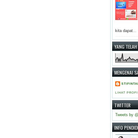
kita dapat...
YANG TELAH
MENGENAI S
STIFINT
LIHAT PROF
TWITTER
Tweets by @
INFO PENDID