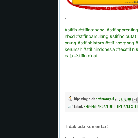
.
#stifin
#stifintangsel
#stifinparentin
nbsd
#stifinpamulang
#stifinciputat
arung
#stifinbintaro
#stifinserpong
#
kerumah
#stifinindonesia
#tesstifin
#
naja
#stifinminat
Diposting oleh
stifintangsel
di
07.16.00
Label:
PENGEMBANGAN DIRI
,
TENTANG STIF
Tidak ada komentar: