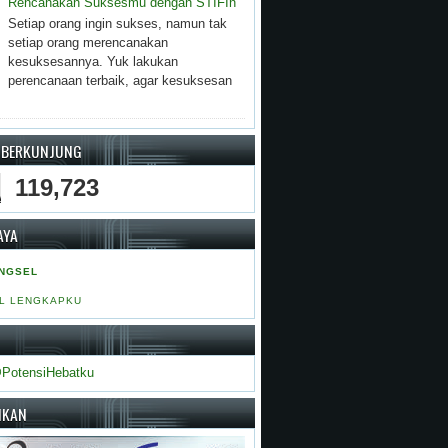
Rencanakan Suksesmu dengan STIFIn
Setiap orang ingin sukses, namun tak
setiap orang merencanakan
kesuksesannya. Yuk lakukan
perencanaan terbaik, agar kesuksesan
 BERKUNJUNG
119,723
AYA
ANGSEL
IL LENGKAPKU
PotensiHebatku
IKAN