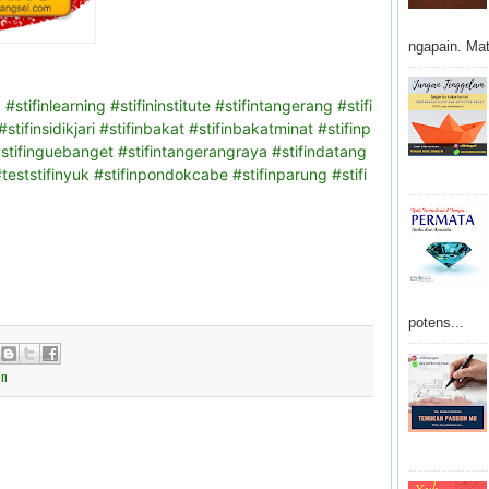
ngapain. Mat
g
#stifinlearning
#stifininstitute
#stifintangerang
#stifi
#stifinsidikjari
#stifinbakat
#stifinbakatminat
#stifinp
stifinguebanget
#stifintangerangraya
#stifindatang
teststifinyuk
#stifinpondokcabe
#stifinparung
#stifi
potens...
In