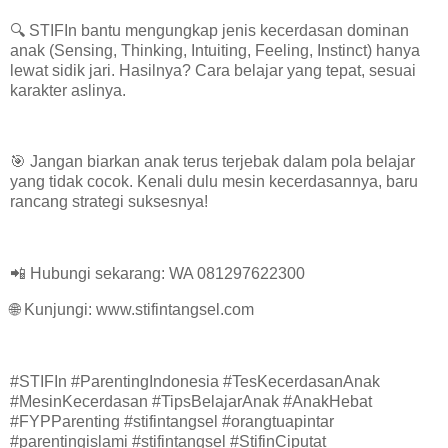
🔍 STIFIn bantu mengungkap jenis kecerdasan dominan
anak (Sensing, Thinking, Intuiting, Feeling, Instinct) hanya
lewat sidik jari. Hasilnya? Cara belajar yang tepat, sesuai
karakter aslinya.
🎯 Jangan biarkan anak terus terjebak dalam pola belajar
yang tidak cocok. Kenali dulu mesin kecerdasannya, baru
rancang strategi suksesnya!
📲 Hubungi sekarang: WA 081297622300
🌐 Kunjungi: www.stifintangsel.com
#STIFIn #ParentingIndonesia #TesKecerdasanAnak
#MesinKecerdasan #TipsBelajarAnak #AnakHebat
#FYPParenting #stifintangsel #orangtuapintar
#parentingislami #stifintangsel #StifinCiputat