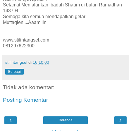
Selamat Menjalankan ibadah Shaum di bulan Ramadhan
1437 H
Semoga kita semua mendapatkan gelar
Muttaqien....Aaamiiin
www.stifintangsel.com
081297622300
stifintangsel
di
16.10.00
Berbagi
Tidak ada komentar:
Posting Komentar
‹
›
Beranda