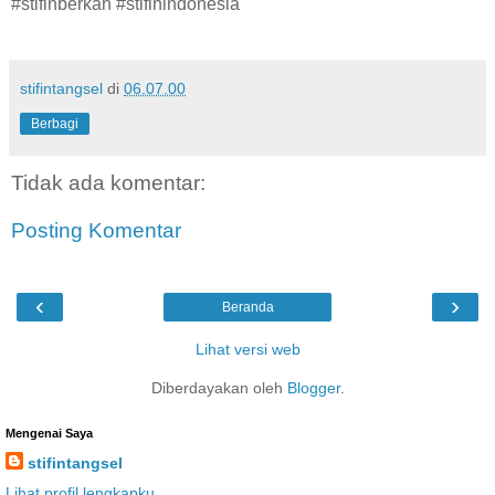
#stifinberkah #stifinindonesia
stifintangsel
di
06.07.00
Berbagi
Tidak ada komentar:
Posting Komentar
‹
›
Beranda
Lihat versi web
Diberdayakan oleh
Blogger
.
Mengenai Saya
stifintangsel
Lihat profil lengkapku