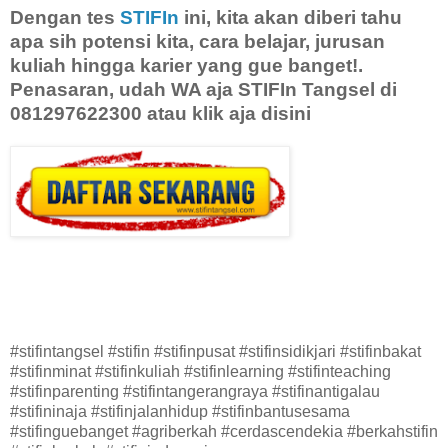
Dengan tes
STIFIn
ini, kita akan diberi tahu
apa sih potensi kita, cara belajar, jurusan
kuliah hingga karier yang gue banget!.
Penasaran, udah WA aja STIFIn Tangsel di
081297622300 atau klik aja disini
#stifintangsel #stifin #stifinpusat #stifinsidikjari #stifinbakat
#stifinminat #stifinkuliah #stifinlearning #stifinteaching
#stifinparenting #stifintangerangraya #stifinantigalau
#stifininaja #stifinjalanhidup #stifinbantusesama
#stifinguebanget #agriberkah #cerdascendekia #berkahstifin